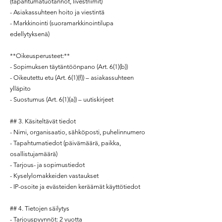
(tapahtumatuotannot, livestriimit)
- Asiakassuhteen hoito ja viestintä
- Markkinointi (suoramarkkinointilupa
edellytyksenä)
**Oikeusperusteet:**
- Sopimuksen täytäntöönpano (Art. 6(1)(b))
- Oikeutettu etu (Art. 6(1)(f)) – asiakassuhteen
ylläpito
- Suostumus (Art. 6(1)(a)) – uutiskirjeet
## 3. Käsiteltävät tiedot
- Nimi, organisaatio, sähköposti, puhelinnumero
- Tapahtumatiedot (päivämäärä, paikka,
osallistujamäärä)
- Tarjous- ja sopimustiedot
- Kyselylomakkeiden vastaukset
- IP-osoite ja evästeiden keräämät käyttötiedot
## 4. Tietojen säilytys
- Tarjouspyynnöt: 2 vuotta