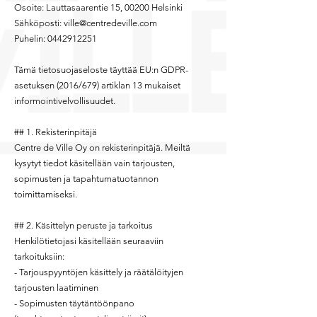
Osoite: Lauttasaarentie 15, 00200 Helsinki
Sähköposti:
ville@centredeville.com
Puhelin:
0442912251
Tämä tietosuojaseloste täyttää EU:n GDPR-
asetuksen (2016/679) artiklan 13 mukaiset
informointivelvollisuudet.
## 1. Rekisterinpitäjä
Centre de Ville Oy on rekisterinpitäjä. Meiltä
kysytyt tiedot käsitellään vain tarjousten,
sopimusten ja tapahtumatuotannon
toimittamiseksi.
## 2. Käsittelyn peruste ja tarkoitus
Henkilötietojasi käsitellään seuraaviin
tarkoituksiin:
- Tarjouspyyntöjen käsittely ja räätälöityjen
tarjousten laatiminen
- Sopimusten täytäntöönpano