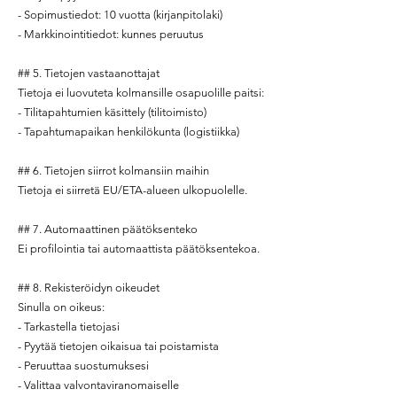
- Sopimustiedot: 10 vuotta (kirjanpitolaki)
- Markkinointitiedot: kunnes peruutus
## 5. Tietojen vastaanottajat
Tietoja ei luovuteta kolmansille osapuolille paitsi:
- Tilitapahtumien käsittely (tilitoimisto)
- Tapahtumapaikan henkilökunta (logistiikka)
## 6. Tietojen siirrot kolmansiin maihin
Tietoja ei siirretä EU/ETA-alueen ulkopuolelle.
## 7. Automaattinen päätöksenteko
Ei profilointia tai automaattista päätöksentekoa.
## 8. Rekisteröidyn oikeudet
Sinulla on oikeus:
- Tarkastella tietojasi
- Pyytää tietojen oikaisua tai poistamista
- Peruuttaa suostumuksesi
- Valittaa valvontaviranomaiselle