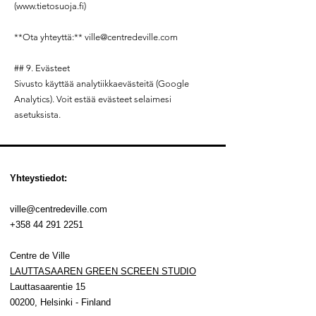
(
www.tietosuoja.fi
)
**Ota yhteyttä:**
ville@centredeville.com
## 9. Evästeet
Sivusto käyttää analytiikkaevästeitä (Google
Analytics). Voit estää evästeet selaimesi
asetuksista.
Yhteystiedot:
ville@centredeville.com
+358 44 291 2251
Centre de Ville
LAUTTASAAREN GREEN SCREEN STUDIO
Lauttasaarentie 15
00200, Helsinki
- Finland